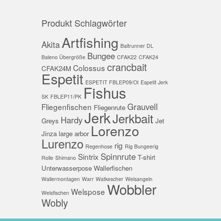
Produkt Schlagwörter
Artfishing
Akita
Baitrunner DL
Bungee
Baleno Übergröße
CFAK22
CFAK24
crancbait
Colossus
CFAK24M
Espetit
ESPETIT FBLEP09/OI
Espetit Jerk
Fishus
SK
FBLEP11/PK
Grauvell
Fliegenfischen
Fliegenrute
Jerk
Jerkbait
Hardy
Greys
Jet
Lorenzo
Jinza
large arbor
Lurenzo
rig
Regenhose
Rig Bungeerig
Spinnrute
Sintrix
T-shirt
Rolle
Shimano
Unterwasserpose
Wallerfischen
Wallermontagen
Warr
Watkescher
Welsangeln
Wobbler
Welspose
Welsfischen
Wobly