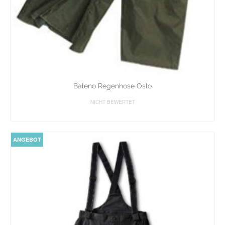
Baleno Regenhose Oslo
NICHT BEWERTET
WEITERLESEN
ANGEBOT