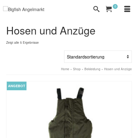
0
Hosen und Anzüge
Zeigt alle 5 Ergebnisse
Home
»
Shop
»
Bekleidung
»
Hosen und Anzüge
ANGEBOT