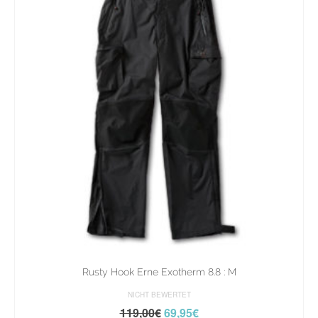
Rusty Hook Erne Exotherm 8.8 : M
NICHT BEWERTET
119,00
€
69,95
€