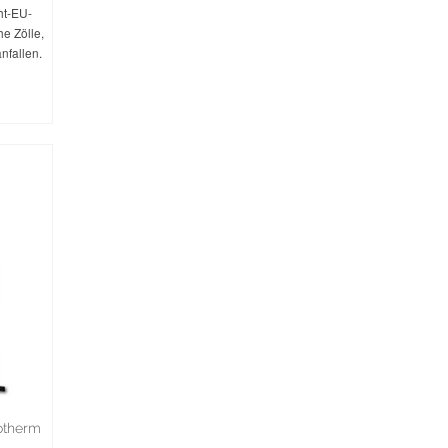
ht-EU-
e Zölle,
nfallen.
NG
otherm