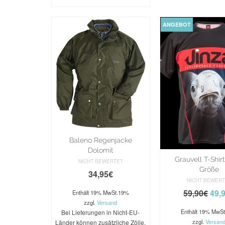
ANGEBOT
Baleno Regenjacke
Dolomit
Grauvell T-Shirt
NICHT BEWERTET
Größe
34,95
€
NICHT BEWER
59,90
€
49,
Enthält 19% MwSt.19%
zzgl.
Versand
Enthält 19% MwS
Bei Lieferungen in Nicht-EU-
zzgl.
Versan
Länder können zusätzliche Zölle,