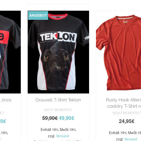
ANGEBOT
 Jinza
Grauvell T-Shirt Teklon
Rusty Hook Atter
cooldry T-Shirt r
NICHT BEWERTET
TET
NICHT BEWERTET
59,90
€
49,90
€
90
€
24,95
€
Enthält 19% MwSt.19%
t.19%
Enthält 19% MwSt.1
zzgl.
Versand
d
zzgl.
Versand