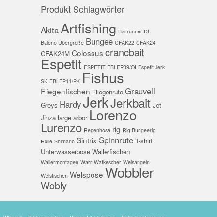
Produkt Schlagwörter
Artfishing
Akita
Baitrunner DL
Bungee
Baleno Übergröße
CFAK22
CFAK24
crancbait
Colossus
CFAK24M
Espetit
ESPETIT FBLEP09/OI
Espetit Jerk
Fishus
SK
FBLEP11/PK
Grauvell
Fliegenfischen
Fliegenrute
Jerk
Jerkbait
Hardy
Greys
Jet
Lorenzo
Jinza
large arbor
Lurenzo
rig
Regenhose
Rig Bungeerig
Spinnrute
Sintrix
T-shirt
Rolle
Shimano
Unterwasserpose
Wallerfischen
Wallermontagen
Warr
Watkescher
Welsangeln
Wobbler
Welspose
Welsfischen
Wobly