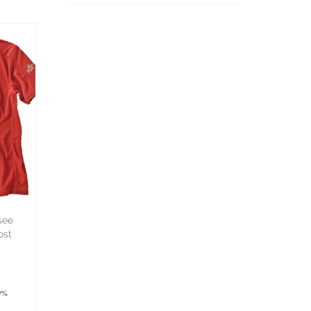
see
ost
9%