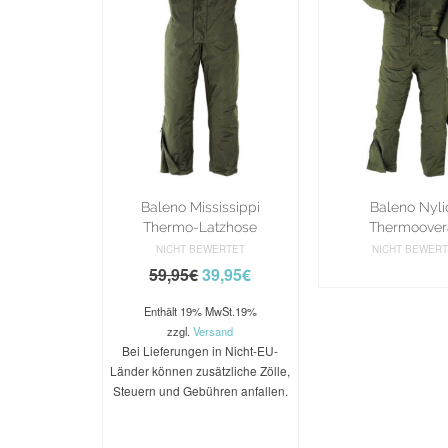
Baleno Mississippi
Baleno Nyl
Thermo-Latzhose
Thermoover
NICHT BEWERTET
NICHT BEWER
WEITERLE
59,95
€
39,95
€
Enthält 19% MwSt.19%
zzgl.
Versand
Bei Lieferungen in Nicht-EU-
Länder können zusätzliche Zölle,
Steuern und Gebühren anfallen.
AUSFÜHRUNG
WÄHLEN