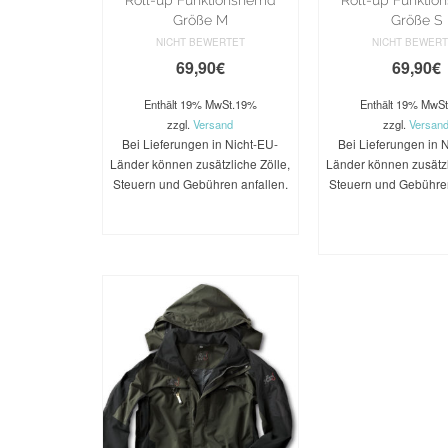
Größe M
Größe S
NICHT BEWERTET
NICHT BEWER
69,90
€
69,90
€
Enthält 19% MwSt.19%
Enthält 19% MwS
zzgl.
Versand
zzgl.
Versan
Bei Lieferungen in Nicht-EU-
Bei Lieferungen in 
Länder können zusätzliche Zölle,
Länder können zusätzl
Steuern und Gebühren anfallen.
Steuern und Gebühren
WEITERLESEN
IN DEN
WARENKO