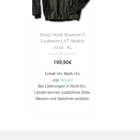
Rusty Hook Shannon F
Exotherm LXT Stretch
10.10 : XL
NICHT BEWERTET
199,90
€
Enthält 19% MwSt.19%
zzgl.
Versand
Bei Lieferungen in Nicht-EU-
Länder können zusätzliche Zölle,
Steuern und Gebühren anfallen.
WEITERLESEN