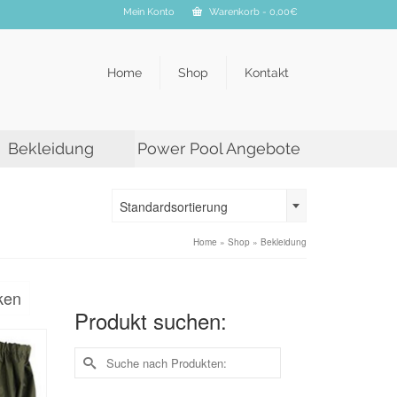
Mein Konto
Warenkorb
-
0,00
€
Home
Shop
Kontakt
Bekleidung
Power Pool Angebote
Standardsortierung
Home
»
Shop
»
Bekleidung
ken
Produkt suchen:
Suche
nach: