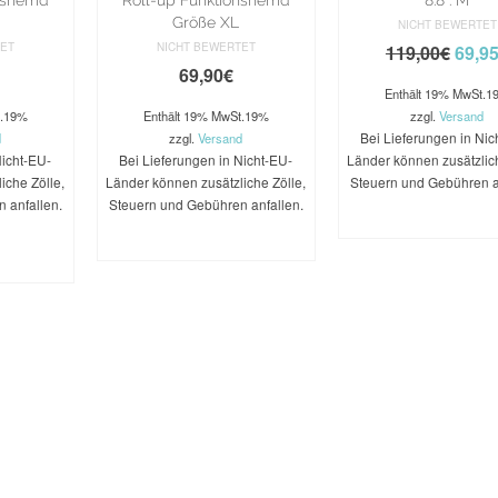
Größe XL
NICHT BEWERTET
TET
NICHT BEWERTET
119,00
€
69,9
69,90
€
Enthält 19% MwSt.1
t.19%
Enthält 19% MwSt.19%
zzgl.
Versand
Bei Lieferungen in Nic
d
zzgl.
Versand
Nicht-EU-
Bei Lieferungen in Nicht-EU-
Länder können zusätzlich
iche Zölle,
Länder können zusätzliche Zölle,
Steuern und Gebühren a
 anfallen.
Steuern und Gebühren anfallen.
WEITERLES
WEITERLESEN
RB