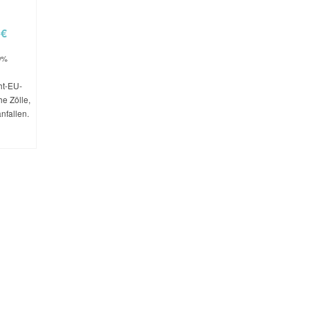
5
€
9%
ht-EU-
e Zölle,
nfallen.
EN