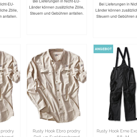
Bei Lieferungen in Nicht-EU-
Nicht-EU-
Bei Lieferungen in Nic
Länder können zusätzliche Zölle,
iche Zölle,
Länder können zusätzlich
Steuern und Gebühren anfallen.
 anfallen.
Steuern und Gebühren a
AUSFÜHRUNG
UNG
AUSFÜHRU
WÄHLEN
N
WÄHLEN
ANGEBOT
 prodry
Rusty Hook Ebro prodry
Rusty Hook Erne Ex
onshemd
Roll-up Funktionshemd
8.8 : M