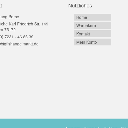
t
Nützliches
gang Berse
Home
iche Karl Friedrich Str. 149
Warenkorb
im 75172
Kontakt
0) 7231 - 46 86 39
Mein Konto
bigfishangelmarkt.de