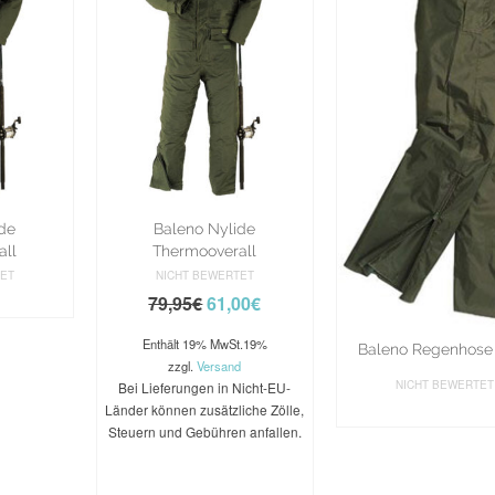
ide
Baleno Nylide
all
Thermooverall
TET
NICHT BEWERTET
SEN
79,95
€
61,00
€
Enthält 19% MwSt.19%
Baleno Regenhose
zzgl.
Versand
NICHT BEWERTET
Bei Lieferungen in Nicht-EU-
WEITERLES
Länder können zusätzliche Zölle,
Steuern und Gebühren anfallen.
AUSFÜHRUNG
WÄHLEN