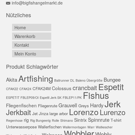
info@bigfishangelmarkt.de
Nützliches
Home
Warenkorb
Kontakt
Mein Konto
Produkt Schlagwörter
Artfishing
Akita
Bungee
Baitrunner DL
Baleno Übergröße
Espetit
crancbait
Colossus
CFAK24M
CFAK22
CFAK24
Fishus
ESPETIT FBLEP09/OI
Espetit Jerk SK
FBLEP11/PK
Jerk
Grauvell
Hardy
Fliegenfischen
Fliegenrute
Greys
Lorenzo
Jerkbait
Lurenzo
Jet
Jinza
large arbor
Spinnrute
rig
Sintrix
T-shirt
Regenhose
Rig Bungeerig
Rolle
Shimano
Unterwasserpose
Wallerfischen
Wallermontagen
Warr
Watkescher
Wobbler
Wobly
Welspose