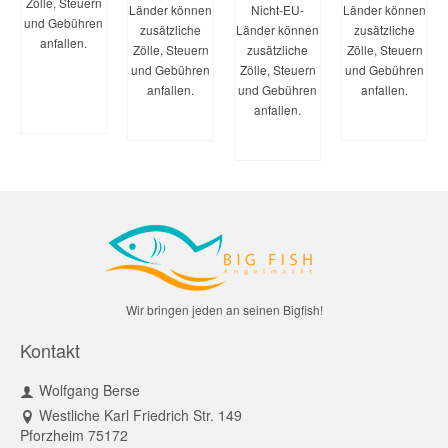
Zölle, Steuern
Länder können
Nicht-EU-
Länder können
LESEN
und Gebühren
zusätzliche
Länder können
zusätzliche
anfallen.
Zölle, Steuern
zusätzliche
Zölle, Steuern
und Gebühren
Zölle, Steuern
und Gebühren
IN
anfallen.
und Gebühren
anfallen.
DEN
anfallen.
WARENKORB
WEITERLESEN
WEITERLE
WEITERLESEN
Wir bringen jeden an seinen Bigfish!
Kontakt
Wolfgang Berse
Westliche Karl Friedrich Str. 149
Pforzheim 75172