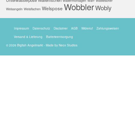
Unterwasserpose
Wallerfischen
Wallermontagen
Warr
Watkescher
Wobbler
Wobly
Welspose
Welsangeln
Welsfischen
Impressum
Datenschutz
Disclaimer
AGB
Widerruf
Zahlungsweisen
Versand & Lieferung
Batterieentsorgung
© 2026 Bigfish Angelmarkt - Made by
Neox Studios