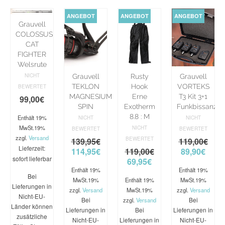
ANGEBOT
ANGEBOT
ANGEBOT
Grauvell
COLOSSUS
CAT
FIGHTER
Welsrute
NICHT
Grauvell
Rusty
Grauvell
TEKLON
Hook
VORTEKS
BEWERTET
MAGNESIUM
Erne
T3 Kit 3+1
99,00
€
SPIN
Exotherm
Funkbissanzei
8.8 : M
Enthält 19%
NICHT
NICHT
MwSt.19%
NICHT
BEWERTET
BEWERTET
zzgl.
Versand
BEWERTET
139,95
€
119,00
€
Lieferzeit:
114,95
€
119,00
€
89,90
€
sofort lieferbar
69,95
€
Enthält 19%
Enthält 19%
Bei
MwSt.19%
Enthält 19%
MwSt.19%
Lieferungen in
zzgl.
Versand
MwSt.19%
zzgl.
Versand
Nicht-EU-
Bei
Bei
zzgl.
Versand
Länder können
Lieferungen in
Bei
Lieferungen in
zusätzliche
Nicht-EU-
Lieferungen in
Nicht-EU-