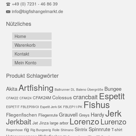
+49 (0) 7231 - 46 86 39
info@bigfishangelmarkt.de
Nützliches
Home
Warenkorb
Kontakt
Mein Konto
Produkt Schlagwörter
Artfishing
Akita
Bungee
Baitrunner DL
Baleno Übergröße
Espetit
crancbait
Colossus
CFAK24M
CFAK22
CFAK24
Fishus
ESPETIT FBLEP09/OI
Espetit Jerk SK
FBLEP11/PK
Jerk
Grauvell
Hardy
Fliegenfischen
Fliegenrute
Greys
Lorenzo
Jerkbait
Lurenzo
Jet
Jinza
large arbor
Spinnrute
rig
Sintrix
T-shirt
Regenhose
Rig Bungeerig
Rolle
Shimano