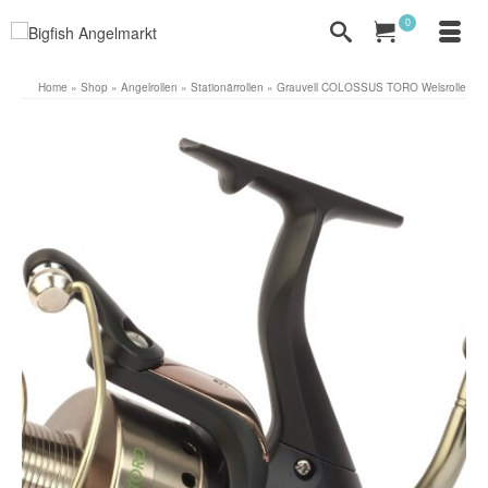
0
Home
»
Shop
»
Angelrollen
»
Stationärrollen
»
Grauvell COLOSSUS TORO Welsrolle